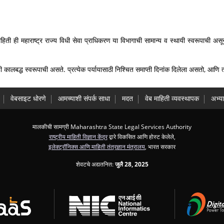
ाहिती ही महाराष्ट्र राज्य विधी सेवा प्राधिकरण या विभागाची सामान्य व स्थायी स्वरूपाची असू
मग्री ही कालबद्ध स्वरूपाची असते. प्रत्येक पर्यायासाठी निश्चित समाप्ती दिनांक दिलेला असतो, 
वेबसाइट धोरणे
आमच्याशी संपर्क साधा
मदत
वेब माहिती व्यवस्थापक
अभ्य
मालकीची सामग्री Maharashtra State Legal Services Authority
राष्ट्रीय माहिती विज्ञान केंद्र
द्वारे विकसित आणि होस्ट केलेले,
इलेक्ट्रॉनिक्स आणि माहिती तंत्रज्ञान मंत्रालय
, भारत सरकार
शेवटचे अद्यतनित:
जुलै 28, 2025