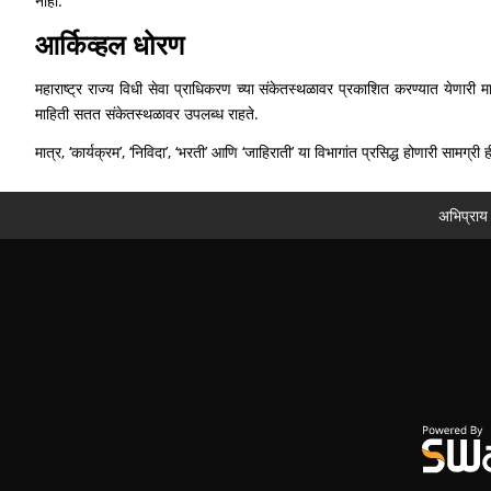
नाही.
आर्किव्हल धोरण
महाराष्ट्र राज्य विधी सेवा प्राधिकरण च्या संकेतस्थळावर प्रकाशित करण्यात येणारी म
माहिती सतत संकेतस्थळावर उपलब्ध राहते.
मात्र, ‘कार्यक्रम’, ‘निविदा’, ‘भरती’ आणि ‘जाहिराती’ या विभागांत प्रसिद्ध होणारी सा
अभिप्राय