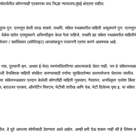
भातील कोणत्याही प्रकारचा वाद जिल्हा न्यायालय,मुंबई क्षेत्रात राहील.
मूल्य पुन: प्रस्तुत केली जाऊ शकते. तथापि, संकेत स्थळावरील माहिती अचूकपणे पुन: प्रस्त
ेळेस स्रोत प्रामुख्याने अभिस्वीकृत केला गेला पाहिजे. तथापि ह्या संकेत स्थळावरील माहितीचे
 विभाग / सर्वाधिकार (कॉपीराइट) धारकांकडून परवानगी प्राप्त करणे आवश्यक आहे.
नाव, दूरध्वनी क्र. अथवा ई-मेल) स्वयंचलितरित्या आपल्याकडे ठेवत नाही. जर हे संकेतस्थळद्
ली वैयक्तिक माहिती संरक्षित करण्यासाठी पर्याप्त सुरक्षिततेच्या उपाययोजना घेतल्या जातील.
या संकेतस्थळावर प्रदान केलेली कोणतीही माहिती नुकसान, गैरवापर, अनधिकृत प्रवेश किंवा 
म, ब्राउजर प्रकार, ऑपरेटिंग सिस्टम, भेटीची तारीख आणि वेळ, भेटी दिलेल्या पृष्ठ इ. या संकेत स्
ील. हे दुवे आपल्या सोयीसाठी ठेवण्यात आले आहेत. आम्ही हमी देऊ शकत नाही की हे लिंक्स 