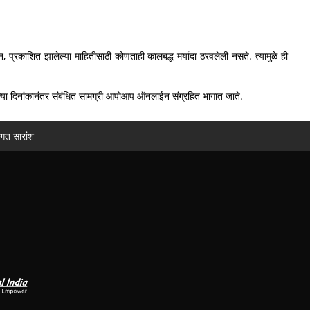
न, प्रकाशित झालेल्या माहितीसाठी कोणताही कालबद्ध मर्यादा ठरवलेली नसते. त्यामुळे ही
आणि त्या दिनांकानंतर संबंधित सामग्री आपोआप ऑनलाईन संग्रहित भागात जाते.
ागत सारांश