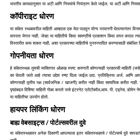
भारतीय कायद्यानुसार या अटी आणि नियमांचे नियंत्रण केले जाईल. या अटी आणि नियमासंदर्
कॉपीराइट धोरण
या संकेत स्थळावरील माहिती आम्हाला एक मेल पाठवून योग्य परवानगी घेतल्यानंतर विना
वापरता येणार नाही. जेव्हा या माहितीचे किवा सामग्रीचे प्रकाशन किवा वापर कराल त्या व
विस्तारीत करू शकत नाही, अशा प्रकारच्या माहितीचे पुनरुत्पादित करण्यासाठी संबंधित
गोपनीयता धोरण
हे संकेतस्थळ तुमची व्यक्तिगत ओळख स्पष्ट करणारी कोणत्याही प्रकारची माहिती (जसे 
का घेतली जाते आहे त्याचा उद्देश स्प्ष्ट दिला जाईल उदा. प्रतिक्रिया अर्ज. आणि आप
कोणत्याही तृतीय पक्ष (सार्वजनिक / खाजगी) करीत नाही किंवा सामायिक करीत नाही. 
पृष्ठांबद्दल विशिष्ट माहिती गोळा करतो जसे इंटरनेट प्रोटोकॉल,आय. पी. एड्रेस, डोमेन ने
या माहितीचा उपयोग होतो.
हायपर लिंकिंग धोरण
बाह्य वेबसाइट्स / पोर्टल्सवरील दुवे
या संकेतस्थळावर अनेक ठिकाणी आपल्याला इतर संकेतस्थळाचे / पोर्टल्सचे दुवे सापडत