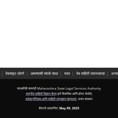
वेबसाइट धोरणे
आमच्याशी संपर्क साधा
मदत
वेब माहिती व्यवस्थापक
अभ्य
मालकीची सामग्री Maharashtra State Legal Services Authority
राष्ट्रीय माहिती विज्ञान केंद्र
द्वारे विकसित आणि होस्ट केलेले,
इलेक्ट्रॉनिक्स आणि माहिती तंत्रज्ञान मंत्रालय
, भारत सरकार
शेवटचे अद्यतनित:
May 09, 2025